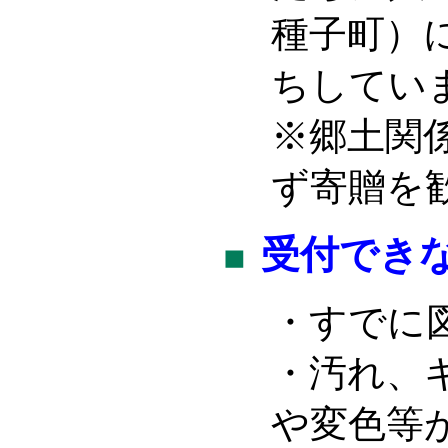
種子町）
ちしてい
※郷土関
ず寄贈を
受付でき
・すでに
・汚れ、
や変色等