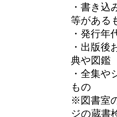
・書き込
等がある
・発行年
・出版後
典や図鑑
・全集や
もの
※図書室
ジの蔵書